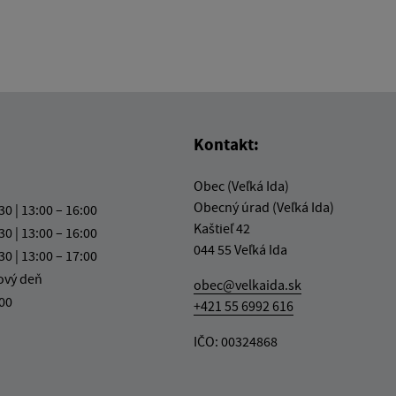
Kontakt:
Obec (Veľká Ida)
Obecný úrad (Veľká Ida)
30 | 13:00 – 16:00
Kaštieľ 42
30 | 13:00 – 16:00
044 55 Veľká Ida
30 | 13:00 – 17:00
ový deň
obec@velkaida.sk
:00
+421 55 6992 616
IČO: 00324868