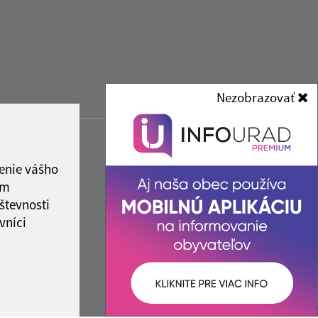
Nezobrazovať
enie vášho
ám
števnosti
vníci