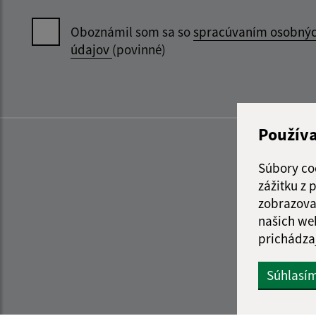
Oboznámil som sa so
spracúvaním osobný
údajov
(povinné)
Použív
Súbory co
zážitku z
zobrazova
našich we
prichádza
Súhlasí