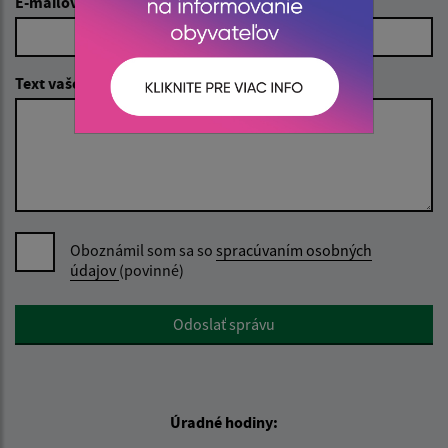
E-mailová adresa (povinné)
Text vašej správy (povinné)
Oboznámil som sa so
spracúvaním osobných
údajov
(povinné)
Google reCaptcha Response
Odoslať správu
Úradné hodiny: