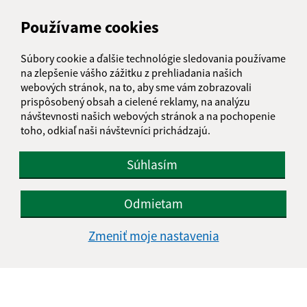
Používame cookies
Súbory cookie a ďalšie technológie sledovania používame
na zlepšenie vášho zážitku z prehliadania našich
webových stránok, na to, aby sme vám zobrazovali
prispôsobený obsah a cielené reklamy, na analýzu
návštevnosti našich webových stránok a na pochopenie
toho, odkiaľ naši návštevníci prichádzajú.
Súhlasím
Odmietam
Informácie o stránke:
Zmeniť moje nastavenia
Vyhlásenie o prístupnosti
Autorské práva
Ochrana osobných údajov
Navigácia: