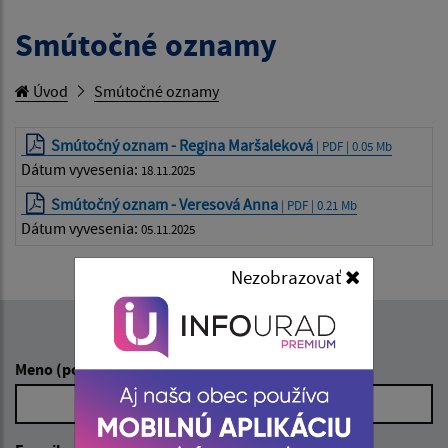
Smútočné oznamy
Úvod
Smútočné oznamy
Smútočný oznam - Regina Maršaleková
| PDF | 0.05 Mb
Dátum vyvesenia:
18.11.2025
Smútočný oznam - Veresová Anna
| PDF | 0.21 Mb
Dátum vyvesenia:
05.11.2025
Nezobrazovať
Napíšte nám:
Meno (povinné)