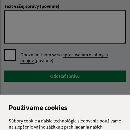
Text vašej správy (povinné)
Oboznámil som sa so
spracúvaním osobných
údajov
(povinné)
Google reCaptcha Response
Odoslať správu
Úradné hodiny:
Používame cookies
Deň
Čas
Súbory cookie a ďalšie technológie sledovania používame
Pondelok
8:00 – 12:30 | 13:00 – 16:00
na zlepšenie vášho zážitku z prehliadania našich