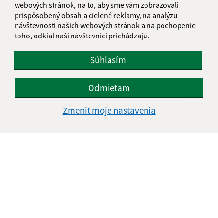
Utorok
8:00 – 12:30 | 13:00 – 16:00
webových stránok, na to, aby sme vám zobrazovali
Streda
8:00 – 12:30 | 13:00 – 17:00
prispôsobený obsah a cielené reklamy, na analýzu
návštevnosti našich webových stránok a na pochopenie
Štvrtok
nestránkový deň
toho, odkiaľ naši návštevníci prichádzajú.
Piatok
8:00 – 13:00
Kontakt:
Súhlasím
Obec (Veľká Ida)
Odmietam
Obecný úrad (Veľká Ida)
Kaštieľ 42
Zmeniť moje nastavenia
044 55 Veľká Ida
obec@velkaida.sk
+421 55 6992 616
IČO: 00324868