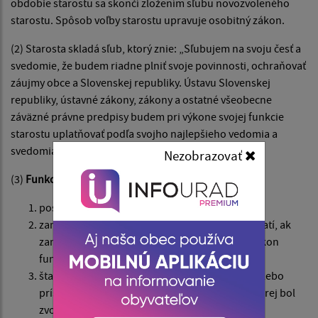
obdobie starostu sa skončí zložením sľubu novozvoleného
starostu. Spôsob voľby starostu upravuje osobitný zákon.
(2) Starosta skladá sľub, ktorý znie: „Sľubujem na svoju česť a
svedomie, že budem riadne plniť svoje povinnosti, ochraňovať
záujmy obce a Slovenskej republiky. Ústavu Slovenskej
republiky, ústavné zákony, zákony a ostatné všeobecne
záväzné právne predpisy budem pri výkone svojej funkcie
starostu uplatňovať podľa svojho najlepšieho vedomia a
svedomia.
Nezobrazovať
(3)
Funkcia starostu je nezlučiteľná s funkciou
poslanca,
zamestnanca obce, v ktorej bol zvolený; to neplatí, ak
zamestnanec obce je dlhodobo uvoľnený na výkon
funkcie starostu,
štatutárneho orgánu rozpočtovej organizácie alebo
príspevkovej organizácie zriadenej obcou, v ktorej bol
zvolený,