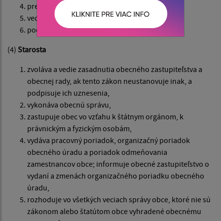
predsedu samosprávneho kraja,
vedúceho zamestnanca orgánu štátnej správy,
podľa osobitného zákona.
(4)
Starosta
zvoláva a vedie zasadnutia obecného zastupiteľstva a
obecnej rady, ak tento zákon neustanovuje inak, a
podpisuje ich uznesenia,
vykonáva obecnú správu,
zastupuje obec vo vzťahu k štátnym orgánom, k
právnickým a fyzickým osobám,
vydáva pracovný poriadok, organizačný poriadok
obecného úradu a poriadok odmeňovania
zamestnancov obce; informuje obecné zastupiteľstvo o
vydaní a zmenách organizačného poriadku obecného
úradu,
rozhoduje vo všetkých veciach správy obce, ktoré nie sú
zákonom alebo štatútom obce vyhradené obecnému