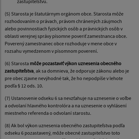
zastupiteľstvu.
(5) Starosta je štatutárnym orgánom obce. Starosta môže
rozhodovaním o právach, právom chránených záujmoch
alebo povinnostiach fyzických osôb a právnických osôb v
oblasti verejnej správy písomne poveriť zamestnanca obce.
Poverený zamestnanec obce rozhoduje v mene obce v
rozsahu vymedzenom v písomnom poverení.
(6) Starosta
môže pozastaviť výkon uznesenia obecného
zastupiteľstva
, ak sa domnieva, že odporuje zákonu alebo je
pre obec zjavne nevýhodné tak, že ho nepodpíše v lehote
podľa § 12 ods. 10.
(7) Ustanovenie odseku 6 sa nevzťahuje na uznesenie o voľbe
a odvolaní hlavného kontrolóra a na uznesenie o vyhlásení
miestneho referenda o odvolaní starostu.
(8) Ak bol výkon uznesenia obecného zastupiteľstva podľa
odseku 6 pozastavený, môže obecné zastupiteľstvo toto