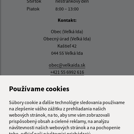
Štvrtok
nestránkový deň
Piatok
8:00 – 13:00
Kontakt:
Obec (Veľká Ida)
Obecný úrad (Veľká Ida)
Kaštieľ 42
044 55 Veľká Ida
obec@velkaida.sk
+421 55 6992 616
IČO: 00324868
Používame cookies
Súbory cookie a ďalšie technológie sledovania používame
na zlepšenie vášho zážitku z prehliadania našich
webových stránok, na to, aby sme vám zobrazovali
prispôsobený obsah a cielené reklamy, na analýzu
návštevnosti našich webových stránok a na pochopenie
toho, odkiaľ naši návštevníci prichádzajú.