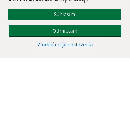
Súhlasím
Odmietam
Zmeniť moje nastavenia
Informácie o stránke:
Vyhlásenie o prístupnosti
Autorské práva
Ochrana osobných údajov
Navigácia:
Vytlačiť aktuálnu stránku
Mapa stránok
Cookies