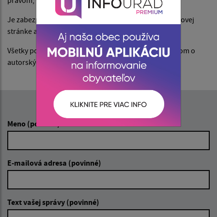
právom, Obchodným a Občianskym právom.
Je zabezpečovateľom implementácie softvéru na webovej
stránke a programátorom webovej stránky.
Všetky použité aplikácie sú použité v súlade so zákonom o
autorských právach.
Napíšte nám:
Meno (povinné)
E-mailová adresa (povinné)
Text vašej správy (povinné)