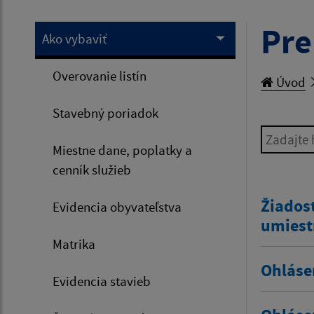
Pre
Ako vybaviť
Overovanie listín
Úvod
Stavebný poriadok
Zadajte h
Miestne dane, poplatky a
cenník služieb
Žiadosť
Evidencia obyvateľstva
umiest
Matrika
Ohláse
Evidencia stavieb