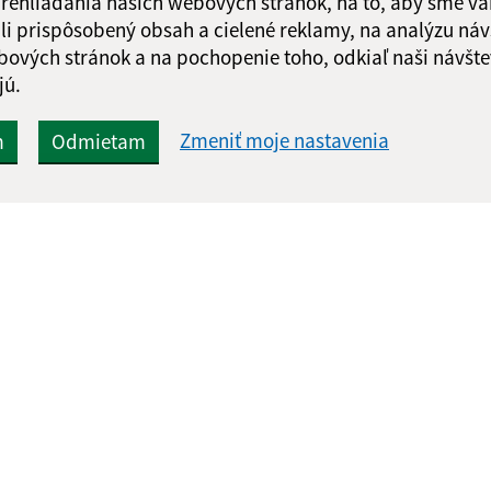
 prehliadania našich webových stránok, na to, aby sme v
li prispôsobený obsah a cielené reklamy, na analýzu náv
bových stránok a na pochopenie toho, odkiaľ naši návšte
jú.
Zmeniť moje nastavenia
m
Odmietam
:
Aktualizované:
uálnu stránku
05.08.2026 16:37 hod.
ok
RSS