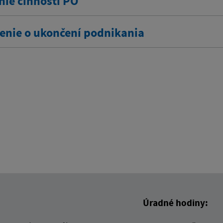
nie činnosti PO
nie o ukončení podnikania
Úradné hodiny: