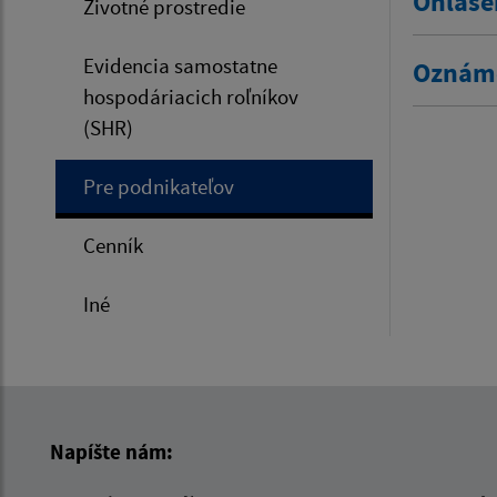
Ohláse
Životné prostredie
Evidencia samostatne
Oznáme
hospodáriacich roľníkov
(SHR)
Pre podnikateľov
Cenník
Iné
Napíšte nám: