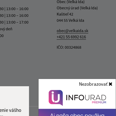
Obec (Veľká Ida)
Obecný úrad (Veľká Ida)
30 | 13:00 – 16:00
Kaštieľ 42
30 | 13:00 – 16:00
044 55 Veľká Ida
30 | 13:00 – 17:00
ový deň
obec@velkaida.sk
:00
+421 55 6992 616
IČO: 00324868
Nezobrazovať
enie vášho