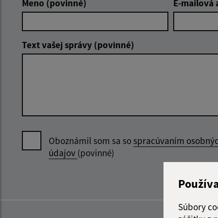
Meno (povinné)
E-mailová 
Text vašej správy (povinné)
Oboznámil som sa so
spracúvaním osobný
údajov
(povinné)
Použív
Súbory co