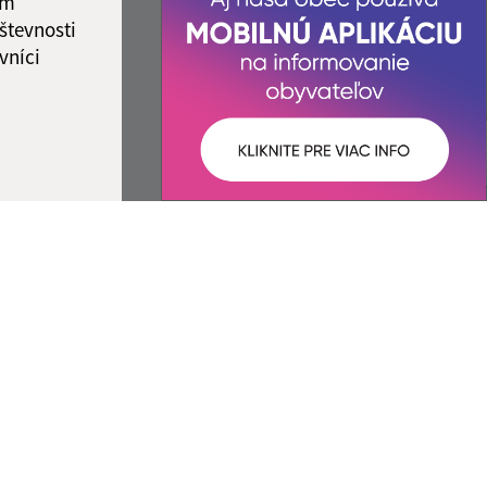
ám
števnosti
vníci
Správca obsahu:
Správca obsahu je Obec Veľká Ida.
Vytvorené v súlade s
Jednotným dizajn
manuálom elektronických služieb.