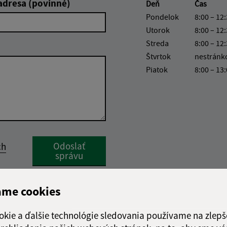
adresa (povinné)
Deň
Čas
Pondelok
8:00 – 12:
Utorok
8:00 – 12:
Streda
8:00 – 12:
Štvrtok
nestránk
Piatok
8:00 – 13
Google reCaptcha Response
Odoslať
ch
správu
ame cookies
okie a ďalšie technológie sledovania používame na zlepš