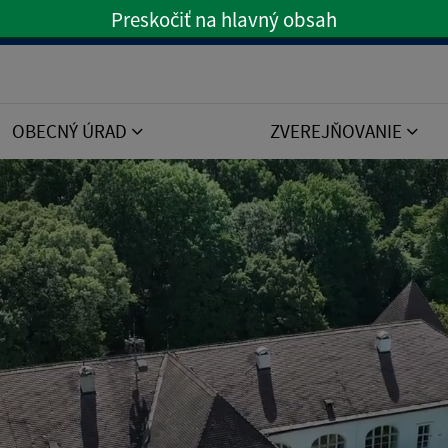
Preskočiť na hlavný obsah
Preskočiť na hlavné menu
OBECNÝ ÚRAD
ZVEREJŇOVANIE