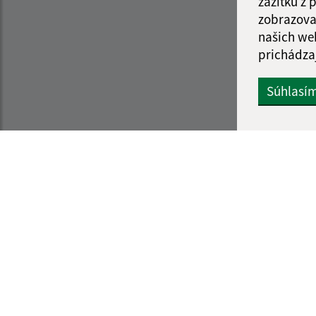
zážitku z
zobrazova
našich we
prichádza
Súhlasí
Informácie o stránke:
Navigácia
Vyhlásenie o prístupnosti
Vytlačiť akt
Autorské práva
Mapa strán
Ochrana osobných údajov
Cookies