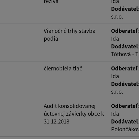
reziva
Ida
Dodávateľ
s.r.o.
ovať
Vianočné trhy stavba
Odberateľ
pódia
Ida
Dodávateľ
Tóthová - 
čiernobiela tlač
Odberateľ
Ida
Dodávateľ
s.r.o.
Audit konsolidovanej
Odberateľ
účtovnej závierky obce k
Ida
31.12.2018
Dodávateľ
Polončáko