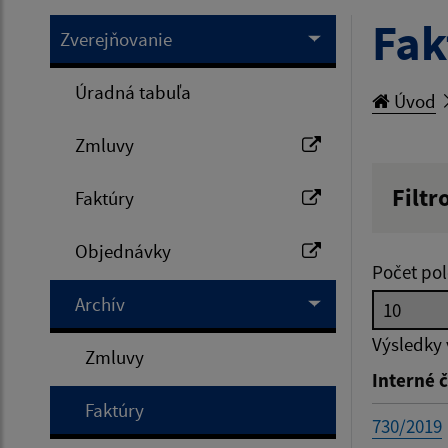
Fak
Zverejňovanie
Úradná tabuľa
Úvod
Zmluvy
Filtr
Faktúry
Hľadan
Objednávky
Počet pol
Archív
Typ dá
Výsledky
Zmluvy
Interné č
Suma 
Faktúry
730/2019