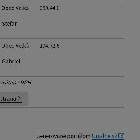
: Obec Veľká
389.44 €
: Štefan
: Obec Veľká
194.72 €
: Gabriel
 vrátane DPH.
 strana
Generované portálom
Uradne.sk