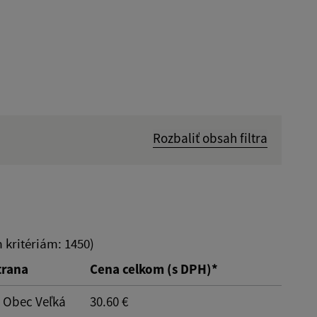
Rozbaliť obsah filtra
Hľadať v:
Dátum do:
kritériám: 1450)
trana
Cena celkom (s DPH)*
: Obec Veľká
30.60 €