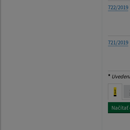
722/2019
721/2019
*
Uvedená 
1
Načítať 