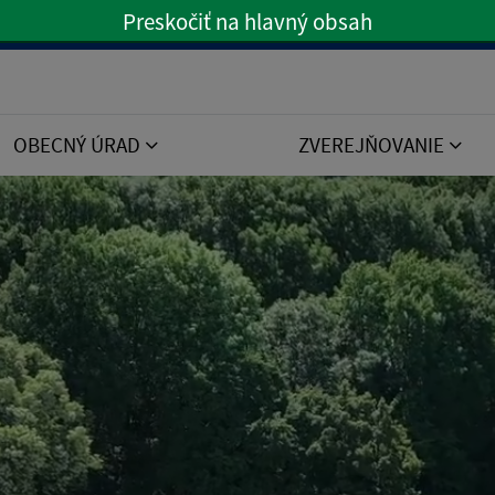
Preskočiť na hlavný obsah
Preskočiť na hlavné menu
OBECNÝ ÚRAD
ZVEREJŇOVANIE