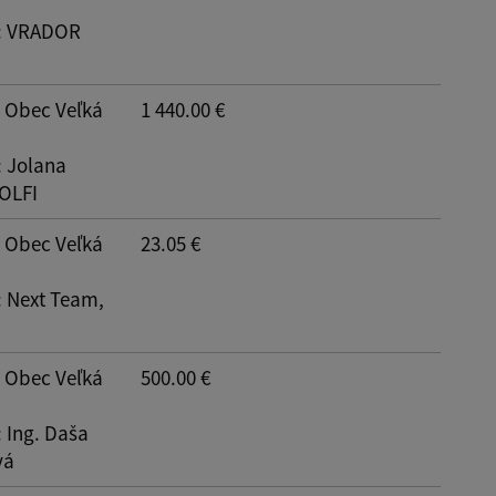
: VRADOR
Reset
: Obec Veľká
1 440.00 €
: Jolana
TOLFI
: Obec Veľká
23.05 €
: Next Team,
: Obec Veľká
500.00 €
: Ing. Daša
vá