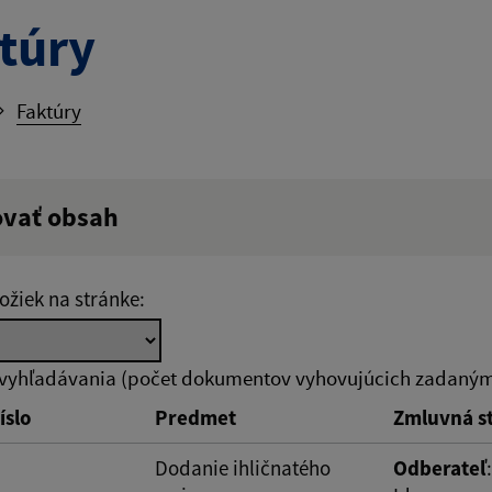
túry
Faktúry
ovať obsah
ý výraz:
ožiek na stránke:
tumu:
Dátum od:
 vyhľadávania (počet dokumentov vyhovujúcich zadaným 
íslo
Predmet
Zmluvná s
od:
Suma do:
Dodanie ihličnatého
Odberateľ