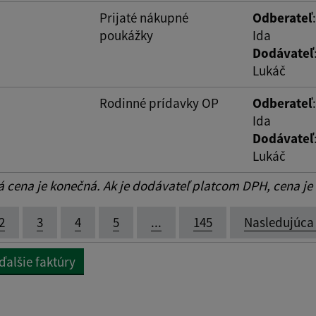
Prijaté nákupné
Odberateľ
poukážky
Ida
Dodávateľ
Lukáč
Rodinné prídavky OP
Odberateľ
Ida
Dodávateľ
Lukáč
cena je konečná. Ak je dodávateľ platcom DPH, cena je
2
3
4
5
...
145
Nasledujúca
ďalšie faktúry