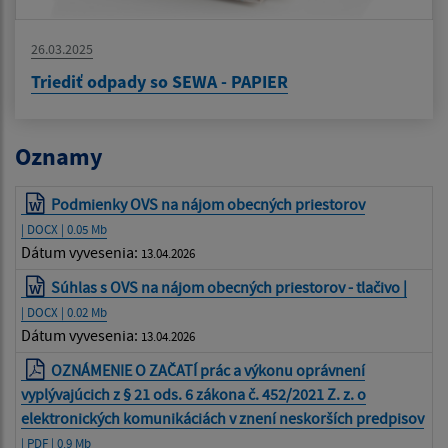
26.03.2025
Triediť odpady so SEWA - PAPIER
Oznamy
Podmienky OVS na nájom obecných priestorov
| DOCX | 0.05 Mb
Dátum vyvesenia:
13.04.2026
Súhlas s OVS na nájom obecných priestorov - tlačivo |
| DOCX | 0.02 Mb
Dátum vyvesenia:
13.04.2026
OZNÁMENIE O ZAČATÍ prác a výkonu oprávnení
vyplývajúcich z § 21 ods. 6 zákona č. 452/2021 Z. z. o
elektronických komunikáciách v znení neskorších predpisov
| PDF | 0.9 Mb