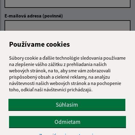
E-mailová adresa (povinné)
Text vašej správy (povinné)
Používame cookies
Súbory cookie a ďalšie technológie sledovania používame
na zlepšenie vášho zážitku z prehliadania našich
webových stránok, na to, aby sme vám zobrazovali
prispôsobený obsah a cielené reklamy, na analýzu
návštevnosti našich webových stránok a na pochopenie
toho, odkiaľ naši návštevníci prichádzajú.
Oboznámil som sa so
spracúvaním osobných
údajov
(povinné)
Súhlasím
Google reCaptcha Response
Odoslať správu
Odmietam