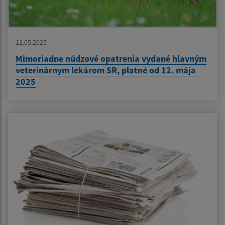
12.05.2025
Mimoriadne núdzové opatrenia vydané hlavným
veterinárnym lekárom SR, platné od 12. mája
2025