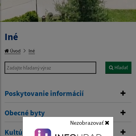
Iné
Úvod
Iné
Zadajte hľadaný výraz
Hľadať
Poskytovanie informácií
Obecné byty
Nezobrazovať
Kultúrne podujatie