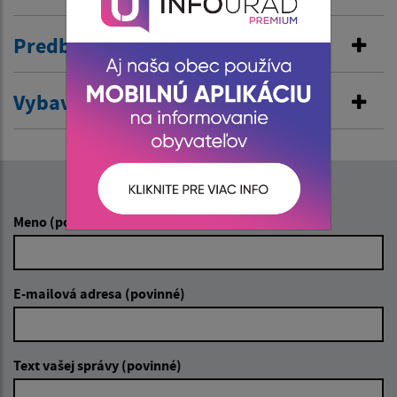
Predbežná ochrana
Vybavenie rybárského lístka
Napíšte nám:
Meno (povinné)
E-mailová adresa (povinné)
Text vašej správy (povinné)