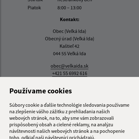
Piatok
8:00 – 13:00
Kontakt:
Obec (Veľká Ida)
Obecný úrad (Veľká Ida)
Kaštieľ 42
044 55 Veľká Ida
obec@velkaida.sk
+421 55 6992 616
IČO: 00324868
Používame cookies
Súbory cookie a ďalšie technológie sledovania používame
na zlepšenie vášho zážitku z prehliadania našich
webových stránok, na to, aby sme vám zobrazovali
prispôsobený obsah a cielené reklamy, na analýzu
návštevnosti našich webových stránok a na pochopenie
toho, odkiaľ naši návštevníci prichádzajú.