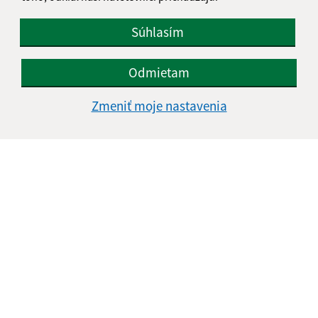
Súhlasím
Odmietam
Zmeniť moje nastavenia
Informácie o stránke:
Vyhlásenie o prístupnosti
Autorské práva
Ochrana osobných údajov
Navigácia:
Vytlačiť aktuálnu stránku
Mapa stránok
Cookies