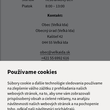
Piatok
8:00 – 13:00
Kontakt:
Obec (Veľká Ida)
Obecný úrad (Veľká Ida)
Kaštieľ 42
044 55 Veľká Ida
obec@velkaida.sk
+421 55 6992 616
IČO: 00324868
Používame cookies
Súbory cookie a ďalšie technológie sledovania používame
na zlepšenie vášho zážitku z prehliadania našich
webových stránok, na to, aby sme vám zobrazovali
prispôsobený obsah a cielené reklamy, na analýzu
návštevnosti našich webových stránok a na pochopenie
toho, odkiaľ naši návštevníci prichádzajú.