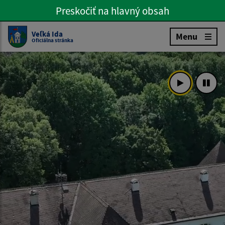
Preskočiť na hlavný obsah
Preskočiť na hlavné menu
Slovenčina
Veľká Ida
Menu
Oficiálna stránka