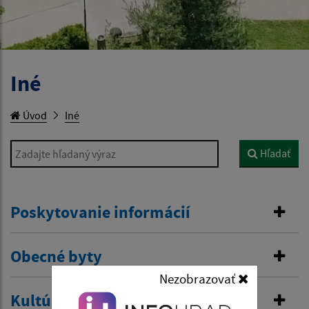
Iné
Úvod
Iné
Zadajte hľadaný výraz
Hľadať
Poskytovanie informácií
Obecné byty
Nezobrazovať
Kultúrne podujatie