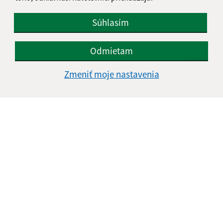
Súhlasím
Odmietam
Zmeniť moje nastavenia
Informácie o stránke:
Vyhlásenie o prístupnosti
Autorské práva
Ochrana osobných údajov
Navigácia:
Vytlačiť aktuálnu stránku
Mapa stránok
Cookies