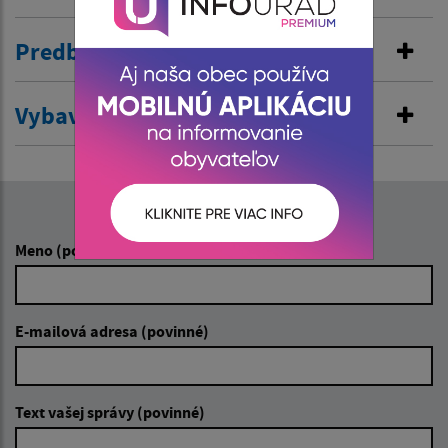
Predbežná ochrana
Vybavenie rybárského lístka
Napíšte nám:
Meno (povinné)
E-mailová adresa (povinné)
Text vašej správy (povinné)