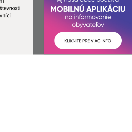
ám
števnosti
vníci
Správca obsahu:
Správca obsahu je Obec Veľká Ida.
Vytvorené v súlade s
Jednotným dizajn
manuálom elektronických služieb.