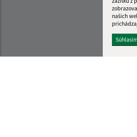
zážitku z
zobrazova
našich we
prichádza
Súhlasí
Informácie o stránke:
Navigácia
Vyhlásenie o prístupnosti
Vytlačiť akt
Autorské práva
Mapa strán
Ochrana osobných údajov
Cookies