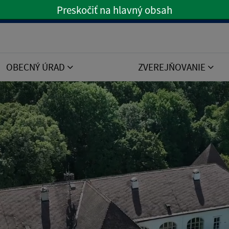
Preskočiť na hlavný obsah
Preskočiť na hlavné menu
OBECNÝ ÚRAD
ZVEREJŇOVANIE