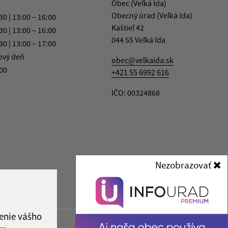
Obec (Veľká Ida)
Obecný úrad (Veľká Ida)
30 | 13:00 – 16:00
Kaštieľ 42
30 | 13:00 – 16:00
044 55 Veľká Ida
30 | 13:00 – 17:00
ový deň
obec@velkaida.sk
:00
+421 55 6992 616
IČO: 00324868
Nezobrazovať
enie vášho