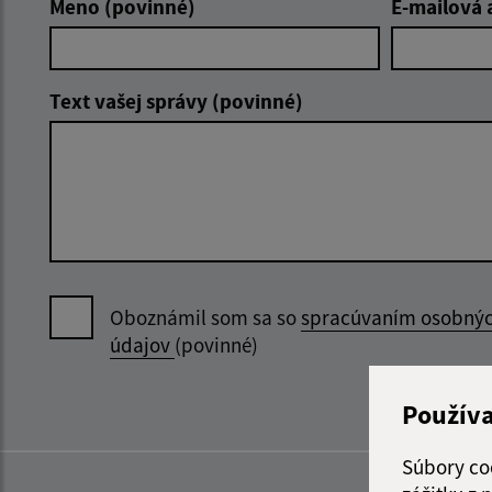
Meno (povinné)
E-mailová 
Text vašej správy (povinné)
Oboznámil som sa so
spracúvaním osobný
údajov
(povinné)
Použív
Súbory co