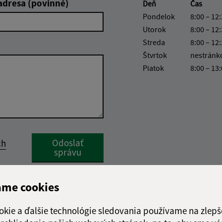
adresa (povinné)
Deň
Čas
Pondelok
8:00 – 12:
Utorok
8:00 – 12:
Streda
8:00 – 12:
Štvrtok
nestránk
Piatok
8:00 – 13
Google reCaptcha Response
Odoslať
ch
správu
ame cookies
okie a ďalšie technológie sledovania používame na zlepš