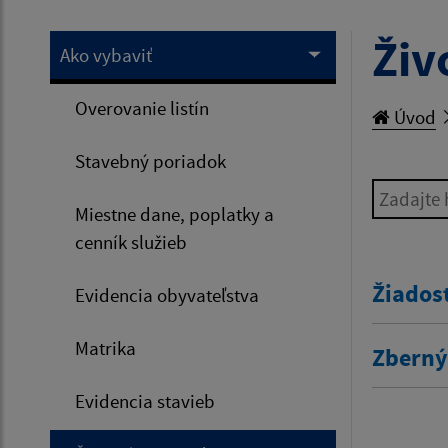
Živ
Ako vybaviť
Overovanie listín
Úvod
Stavebný poriadok
Zadajte h
Miestne dane, poplatky a
cenník služieb
Žiados
Evidencia obyvateľstva
Matrika
Zberný
Evidencia stavieb