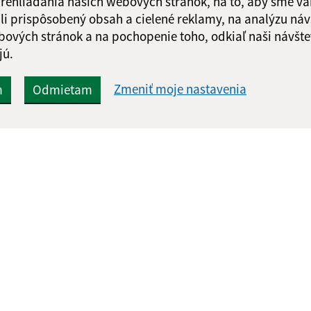
 prehliadania našich webových stránok, na to, aby sme v
li prispôsobený obsah a cielené reklamy, na analýzu náv
bových stránok a na pochopenie toho, odkiaľ naši návšte
jú.
Zmeniť moje nastavenia
m
Odmietam
:
Aktualizované:
uálnu stránku
05.08.2026 16:37 hod.
ok
RSS