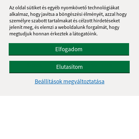
Az oldal sütiket és egyéb nyomkövető technológiákat
alkalmaz, hogy javítsa a böngészési élményét, azzal hogy
személyre szabott tartalmakat és célzott hirdetéseket
jelenít meg, és elemzi a weboldalunk forgalmát, hogy
Úradné hodiny:
megtudjuk honnan érkeztek a látogatóink.
Nap
Idő
Elfogadom
Hétfő:
8:00 – 12:30 | 13:00 – 16:00
Kedd:
8:00 – 12:30 | 13:00 – 16:00
Szerda:
8:00 – 12:30 | 13:00 – 17:00
Elutasítom
Csütörtök:
-
Beállítások megváltoztatása
Péntek:
8:00 – 13:00
Kontakt:
Obec (Nagyida)
Obecný úrad (Nagyida)
Kaštieľ 42
044 55 Veľká Ida