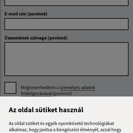
E-mail cím (povinné)
Üzenetének szövege (povinné)
Megismerkedtem a
személyes adatok
feldolgozásával
(povinné)
Google reCaptcha Response
Az oldal sütiket használ
Üzenet küldése
Az oldal sütiket és egyéb nyomkövető technológiákat
alkalmaz, hogy javítsa a böngészési élményét, azzal hogy