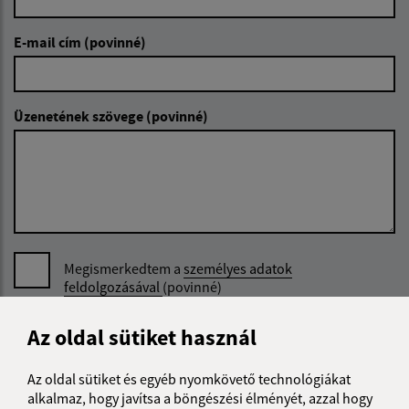
E-mail cím (povinné)
Üzenetének szövege (povinné)
Megismerkedtem a
személyes adatok
feldolgozásával
(povinné)
Google reCaptcha Response
Az oldal sütiket használ
Üzenet küldése
Az oldal sütiket és egyéb nyomkövető technológiákat
alkalmaz, hogy javítsa a böngészési élményét, azzal hogy