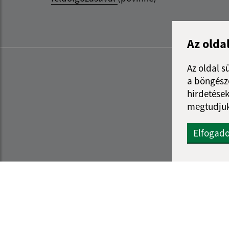
Az olda
Az oldal s
a böngészé
hirdetések
megtudjuk
Elfogad