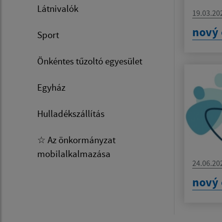
Látnivalók
19.03.20
nový 
Sport
Önkéntes tűzoltó egyesület
Egyház
Hulladékszállítás
☆ Az önkormányzat
mobilalkalmazása
24.06.20
nový 