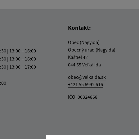
Kontakt:
Obec (Nagyida)
Obecný úrad (Nagyida)
:30 | 13:00 – 16:00
Kaštieľ 42
:30 | 13:00 – 16:00
044 55 Veľká Ida
:30 | 13:00 – 17:00
obec@velkaida.sk
3:00
+421 55 6992 616
IČO: 00324868