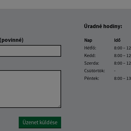
Úradné hodiny:
 (povinné)
Nap
Idő
Hétfő:
8:00 – 12
Kedd:
8:00 – 12
Szerda:
8:00 – 12
Csütörtök:
-
Péntek:
8:00 – 1
Google reCaptcha Response
Üzenet küldése