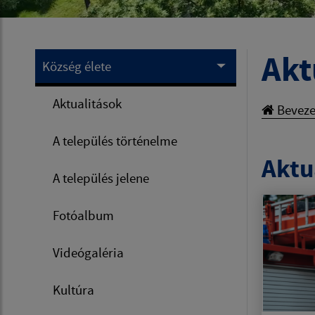
Akt
Község élete
Aktualitások
Beveze
A település történelme
Aktua
A település jelene
Fotóalbum
Videógaléria
Kultúra