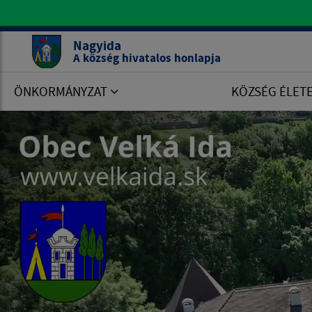
A község hivatalos honlapja Nagyida
Nagyida
A község hivatalos honlapja
ÖNKORMÁNYZAT
KÖZSÉG ÉLET