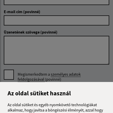
E-mail cím (povinné)
Üzenetének szövege (povinné)
Megismerkedtem a
személyes adatok
feldolgozásával
(povinné)
Google reCaptcha Response
Az oldal sütiket használ
Üzenet küldése
Az oldal sütiket és egyéb nyomkövető technológiákat
alkalmaz, hogy javítsa a böngészési élményét, azzal hogy