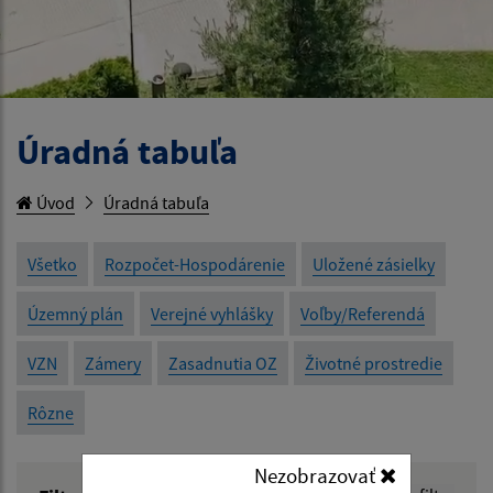
Úradná tabuľa
Úvod
Úradná tabuľa
Všetko
Rozpočet-Hospodárenie
Uložené zásielky
Územný plán
Verejné vyhlášky
Voľby/Referendá
VZN
Zámery
Zasadnutia OZ
Životné prostredie
Rôzne
Nezobrazovať