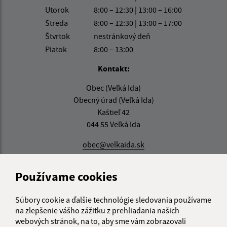
Utorok
8:00 – 12:30 | 13:00 – 16:00
Streda
8:00 – 12:30 | 13:00 – 17:00
Štvrtok
nestránkový deň
Piatok
8:00 – 13:00
Kontakt:
Obec (Veľká Ida)
Obecný úrad (Veľká Ida)
Kaštieľ 42
044 55 Veľká Ida
obec@velkaida.sk
+421 55 6992 616
Používame cookies
IČO: 00324868
Súbory cookie a ďalšie technológie sledovania používame
na zlepšenie vášho zážitku z prehliadania našich
webových stránok, na to, aby sme vám zobrazovali