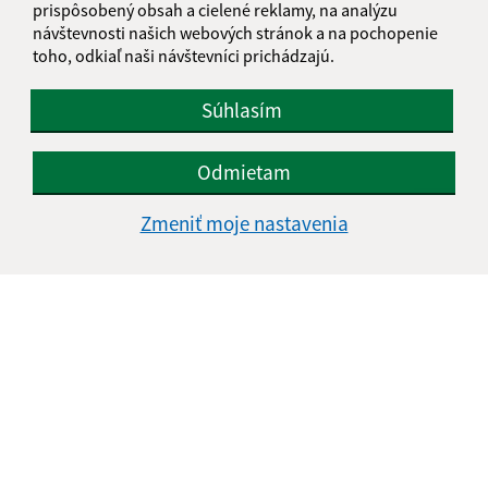
prispôsobený obsah a cielené reklamy, na analýzu
návštevnosti našich webových stránok a na pochopenie
toho, odkiaľ naši návštevníci prichádzajú.
Súhlasím
Odmietam
Zmeniť moje nastavenia
Informácie o stránke:
Vyhlásenie o prístupnosti
Autorské práva
Ochrana osobných údajov
Navigácia:
Vytlačiť aktuálnu stránku