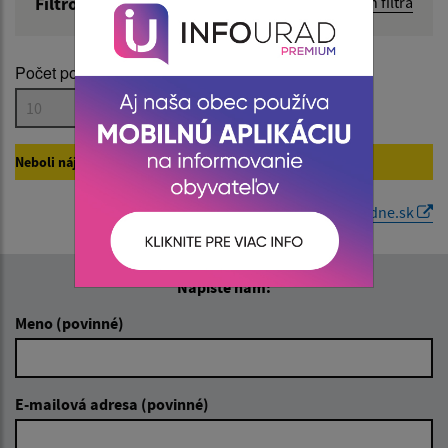
Filtrovať obsah
Rozbaliť obsah filtra
Názov:
Počet položiek na stránke:
Popis:
Neboli nájdené žiadne vyhovujúce záznamy na
Úradne.sk.
Dátum zverejnenia od:
Generované portálom
Uradne.sk
Dátum zverejnenia do:
Napíšte nám:
Meno (povinné)
Filtrovať
Reset
E-mailová adresa (povinné)