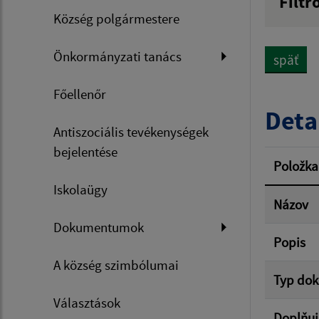
Filtr
Község polgármestere
Názov
Önkormányzati tanács
späť
Dátum 
Főellenőr
Deta
Antiszociális tevékenységek
bejelentése
Filtr
Položka
Iskolaügy
Názov
Dokumentumok
Popis
A község szimbólumai
Typ do
Választások
Doplňuj