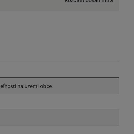
Rozbaliť obsah filtra
Dátum zverejnenia od:
Platnosť do:
Reset
teľností na území obce