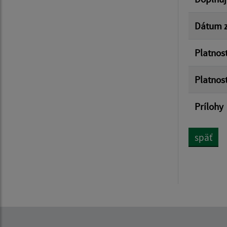
Dátum z
Platnos
Platnos
Prílohy
späť