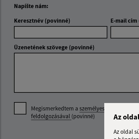
Napíšte nám:
Keresztnév (povinné)
E-mail cím
Üzenetének szövege (povinné)
Megismerkedtem a
személyes adatok
Az olda
feldolgozásával
(povinné)
Az oldal s