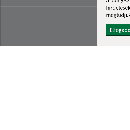
a böngészé
hirdetések
megtudjuk
Elfogad
Az oldalról:
Navigáció
Hozzáférhetőségi nyilatkozat
Nyomtatás