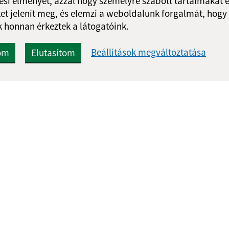
si élményét, azzal hogy személyre szabott tartalmakat é
et jelenít meg, és elemzi a weboldalunk forgalmát, hogy
 honnan érkeztek a látogatóink.
Beállítások megváltoztatása
om
Elutasítom
:
Frissített:
05.08.2026 16:37 óra.