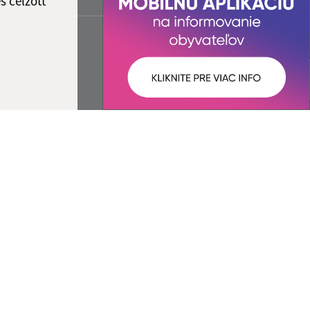
s célzott
Správca obsahu:
A tartalomkezelő a falu Nagyida.