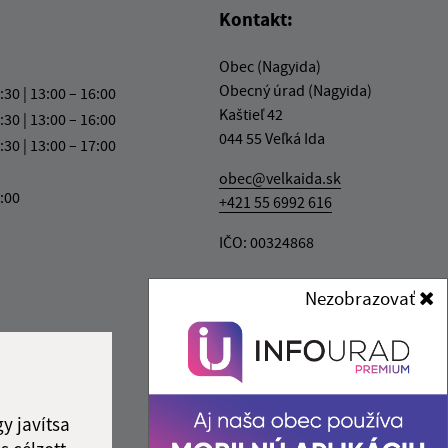
Kontakt:
Obec (Nagyida)
Obecný úrad (Nagyida)
:30 | 13:00 – 16:00
Kaštieľ 42
:30 | 13:00 – 16:00
044 55 Veľká Ida
:30 | 13:00 – 17:00
obec@velkaida.sk
3:00
+421 55 6992 616
IČO: 00324868
Nezobrazovať
y javítsa