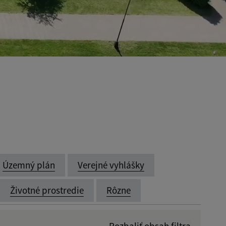
Územný plán
Verejné vyhlášky
Životné prostredie
Rôzne