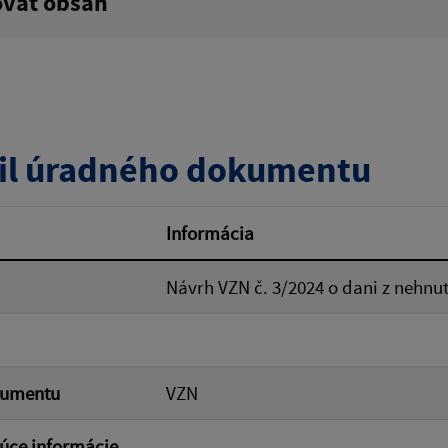
ovať obsah
:
Popis:
zverejnenia do:
Platnosť od:
il úradného dokumentu
ovať
Informácia
Návrh VZN č. 3/2024 o dani z nehnu
kumentu
VZN
úce informácie