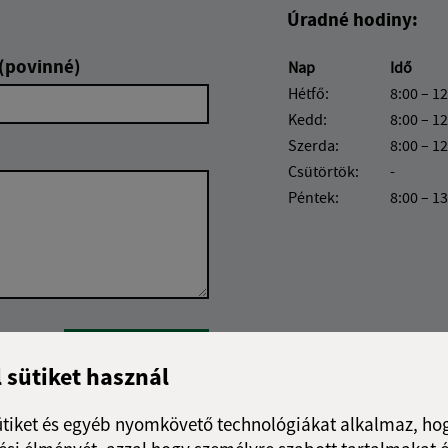
Úradné hodiny:
 (povinné)
Nap
Idő
Hétfő:
8:00 – 12
Kedd:
8:00 – 12
Szerda:
8:00 – 12
Csütörtök:
-
Péntek:
8:00 – 1
Google reCaptcha Response
Üzenet küldése
l sütiket használ
ütiket és egyéb nyomkövető technológiákat alkalmaz, hog