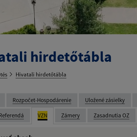
atali hirdetőtábla
tés
Hivatali hirdetőtábla
Rozpočet-Hospodárenie
Uložené zásielky
Referendá
VZN
Zámery
Zasadnutia OZ