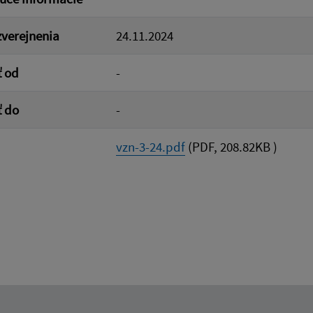
verejnenia
24.11.2024
ť od
-
ť do
-
vzn-3-24.pdf
(PDF, 208.82KB )