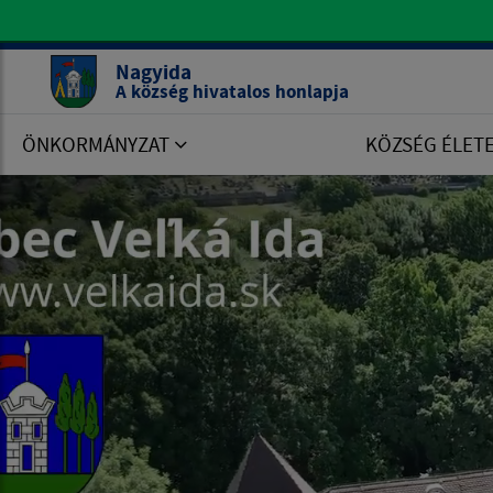
A község hivatalos honlapja Nagyida
Nagyida
A község hivatalos honlapja
ÖNKORMÁNYZAT
KÖZSÉG ÉLET