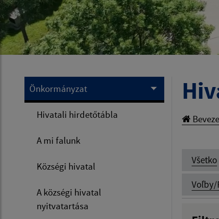
Hiv
Önkormányzat
Hivatali hirdetőtábla
Beveze
A mi falunk
Všetko
Községi hivatal
Voľby/
A községi hivatal
nyitvatartása