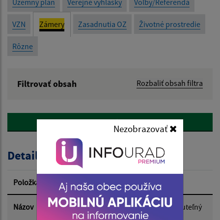
Územný plán
Verejné vyhlášky
Voľby/Referendá
VZN
Zámery
Zasadnutia OZ
Životné prostredie
Rôzne
Filtrovať obsah
Rozbaliť obsah filtra
Názov:
späť
Nezobrazovať
Popis:
Detail úradného dokumentu
Dátum zverejnenia od:
Položka
Informácia
Dátum zverejnenia do:
Názov
Zámer obce Veľká Ida previesť nehnuteľný
majetok obce z dôvodu hodného