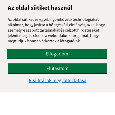
Obecný úrad (Nagyida)
Az oldal sütiket használ
Kaštieľ 42
044 55 Veľká Ida
Az oldal sütiket és egyéb nyomkövető technológiákat
alkalmaz, hogy javítsa a böngészési élményét, azzal hogy
obec@velkaida.sk
személyre szabott tartalmakat és célzott hirdetéseket
+421 55 6992 616
jelenít meg, és elemzi a weboldalunk forgalmát, hogy
megtudjuk honnan érkeztek a látogatóink.
IČO: 00324868
Elfogadom
Elutasítom
Beállítások megváltoztatása