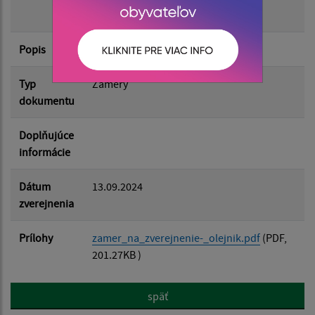
osobitného zreteľa
Filtrovať
Reset
Popis
Typ
Zámery
dokumentu
Doplňujúce
informácie
Dátum
13.09.2024
zverejnenia
Prílohy
zamer_na_zverejnenie-_olejnik.pdf
(PDF,
201.27KB )
späť